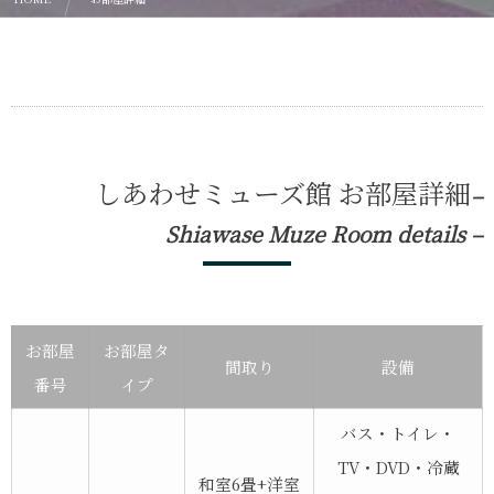
しあわせミューズ館 お部屋詳細
–
Shiawase Muze Room details –
お部屋
お部屋タ
間取り
設備
番号
イプ
バス・トイレ・
TV・DVD・冷蔵
和室6畳+洋室